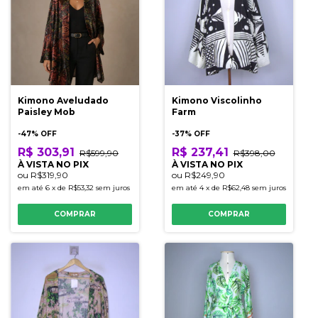
Kimono Aveludado
Kimono Viscolinho
Paisley Mob
Farm
-
47
% OFF
-
37
% OFF
R$ 303,91
R$ 237,41
R$599,90
R$398,00
À VISTA NO PIX
À VISTA NO PIX
ou
R$319,90
ou
R$249,90
em até
6
x
de
R$53,32
sem juros
em até
4
x
de
R$62,48
sem juros
COMPRAR
COMPRAR