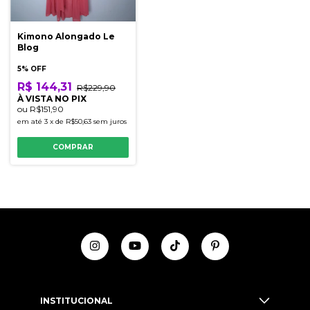
Kimono Alongado Le
Blog
5% OFF
R$ 144,31
R$229,90
À VISTA NO PIX
ou
R$151,90
em até
3
x
de
R$50,63
sem juros
COMPRAR
INSTITUCIONAL