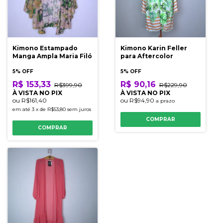
Kimono Estampado
Kimono Karin Feller
Manga Ampla Maria Filó
para Aftercolor
5% OFF
5% OFF
R$ 153,33
R$ 90,16
R$399,90
R$229,90
À VISTA NO PIX
À VISTA NO PIX
ou
R$161,40
ou
R$94,90
a prazo
em até
3
x
de
R$53,80
sem juros
COMPRAR
COMPRAR