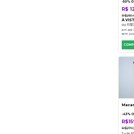
-
50
% O
R$ 1
R$259
À VIS
ou
R$1
em até
sem jur
COMP
Macac
-
43
% O
R$15
R$279
3
x
de
R