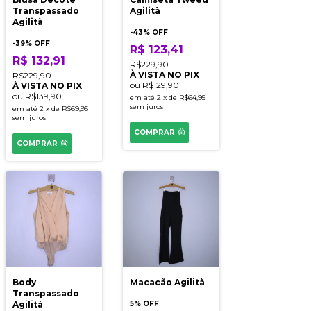
Transpassado
Agilità
Agilità
-
43
% OFF
-
39
% OFF
R$ 123,41
R$ 132,91
R$229,90
À VISTA NO PIX
R$229,90
ou
R$129,90
À VISTA NO PIX
ou
R$139,90
em até
2
x
de
R$64,95
sem juros
em até
2
x
de
R$69,95
sem juros
COMPRAR
COMPRAR
Body
Macacão Agilità
Transpassado
Agilità
5% OFF