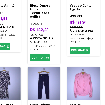
ta Agilità
Blusa Ombro
Vestido Curto
Único
Agilità
FF
Texturizada
Agilità
-
33
% OFF
1,91
R$ 151,91
,90
-
50
% OFF
TA NO PIX
R$239,90
R$ 142,41
59,90
À VISTA NO PIX
ou
R$159,90
R$299,90
3
x
de
R$53,30
os
À VISTA NO PIX
em até
3
x
de
R$53,30
ou
R$149,90
sem juros
em até
2
x
de
R$74,95
RAR
sem juros
COMPRAR
COMPRAR
do Longo
Calça Skinny
Camisa