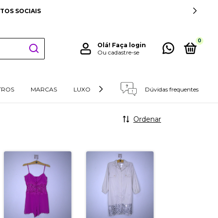
IS PARA SUL E SUDESTE
0
Olá!
Faça login
Ou cadastre-se
TROS
MARCAS
LUXO
RETIRADAS E DEVOLUÇÕES
Dúvidas frequentes
Ordenar