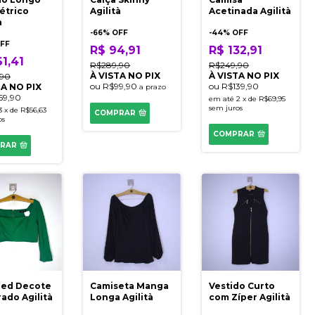
trico
Agilità
Acetinada Agilità
à
-
66
% OFF
-
44
% OFF
FF
R$ 94,91
R$ 132,91
61,41
R$289,90
R$249,90
À VISTA NO PIX
À VISTA NO PIX
,90
ou
R$99,90
ou
R$139,90
TA NO PIX
a prazo
69,90
em até
2
x
de
R$69,95
sem juros
3
x
de
R$56,63
COMPRAR
os
COMPRAR
RAR
ed Decote
Camiseta Manga
Vestido Curto
ado Agilità
Longa Agilità
com Zíper Agilità