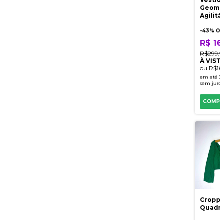
Geomé
Agilit
-
43
% O
R$ 1
R$299
À VIS
ou
R$1
em até
sem jur
COMP
Cropp
Quadr