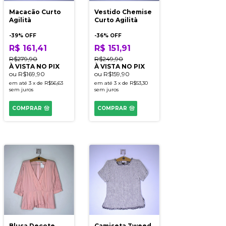
Macacão Curto
Vestido Chemise
Agilità
Curto Agilità
-
39
% OFF
-
36
% OFF
R$ 161,41
R$ 151,91
R$279,90
R$249,90
À VISTA NO PIX
À VISTA NO PIX
ou
R$169,90
ou
R$159,90
em até
3
x
de
R$56,63
em até
3
x
de
R$53,30
sem juros
sem juros
COMPRAR
COMPRAR
Blusa Decote
Camiseta Tweed