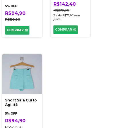
R$142,40
5% OFF
R$279,90
R$94,90
2
x
de
R$71,20
sem
R$199,90
juros
COMPRAR
COMPRAR
Short Saia Curto
Agilità
5% OFF
R$94,90
R$329,90