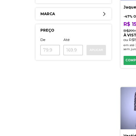
Jaque
MARCA
-
47
% O
R$ 15
PREÇO
R$299
À VIS
De
Até
ou
R$1
em até
sem jur
APLICAR
COMP
Vesti