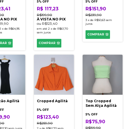
FF
5% OFF
5% OFF
23,41
R$ 117,23
R$151,90
,90
R$199,90
R$239,90
TA NO PIX
À VISTA NO PIX
3
x
de
R$50,63
sem
29,90
ou
R$123,40
juros
2
x
de
R$64,95
em até
2
x
de
R$61,70
os
sem juros
COMPRAR
RAR
COMPRAR
ão Agilità
Cropped Agilità
Top Cropped
Sem Alça Agilità
FF
5% OFF
5% OFF
9,90
R$123,40
R$75,90
,90
R$259,90
R$199,90
$53,30
sem juros
2
x
de
R$61,70
sem