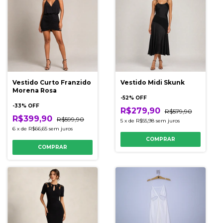
Vestido Curto Franzido
Vestido Midi Skunk
Morena Rosa
-
52
% OFF
-
33
% OFF
R$279,90
R$579,90
R$399,90
R$599,90
5
x
de
R$55,98
sem juros
6
x
de
R$66,65
sem juros
COMPRAR
COMPRAR