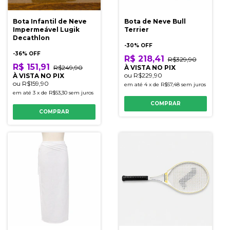
Bota Infantil de Neve
Bota de Neve Bull
Impermeável Lugik
Terrier
Decathlon
-
30
% OFF
-
36
% OFF
R$ 218,41
R$329,90
R$ 151,91
R$249,90
À VISTA NO PIX
ou
R$229,90
À VISTA NO PIX
ou
R$159,90
em até
4
x
de
R$57,48
sem juros
em até
3
x
de
R$53,30
sem juros
COMPRAR
COMPRAR