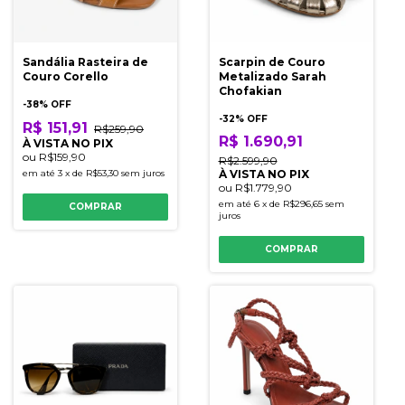
Sandália Rasteira de
Scarpin de Couro
Couro Corello
Metalizado Sarah
Chofakian
-
38
% OFF
-
32
% OFF
R$ 151,91
R$259,90
R$ 1.690,91
À VISTA NO PIX
ou
R$159,90
R$2.599,90
em até
3
x
de
R$53,30
sem juros
À VISTA NO PIX
ou
R$1.779,90
em até
6
x
de
R$296,65
sem
COMPRAR
juros
COMPRAR