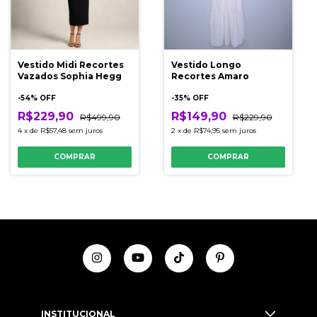
Vestido Midi Recortes
Vestido Longo
Vazados Sophia Hegg
Recortes Amaro
-
54
% OFF
-
35
% OFF
R$229,90
R$149,90
R$499,90
R$229,90
4
x
de
R$57,48
sem juros
2
x
de
R$74,95
sem juros
COMPRAR
COMPRAR
INSTITUCIONAL