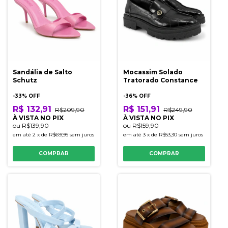
Sandália de Salto
Mocassim Solado
Schutz
Tratorado Constance
-
33
% OFF
-
36
% OFF
R$ 132,91
R$ 151,91
R$209,90
R$249,90
À VISTA NO PIX
À VISTA NO PIX
ou
R$139,90
ou
R$159,90
em até
2
x
de
R$69,95
sem juros
em até
3
x
de
R$53,30
sem juros
COMPRAR
COMPRAR