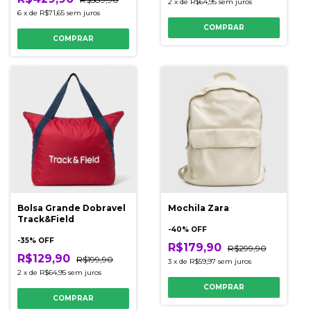
2
x
de
R$64,95
sem juros
6
x
de
R$71,65
sem juros
COMPRAR
COMPRAR
Bolsa Grande Dobravel
Mochila Zara
Track&Field
-
40
% OFF
-
35
% OFF
R$179,90
R$299,90
R$129,90
R$199,90
3
x
de
R$59,97
sem juros
2
x
de
R$64,95
sem juros
COMPRAR
COMPRAR