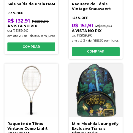
Saia Saída de Praia H&M
Raquete de Tênis
Vintage Snauwaert
-
53
% OFF
-
43
% OFF
R$ 132,91
R$299,90
R$ 151,91
À VISTA NO PIX
R$279,90
ou
R$139,90
À VISTA NO PIX
ou
R$159,90
em até
2
x
de
R$69,95
sem juros
em até
3
x
de
R$53,30
sem juros
COMPRAR
COMPRAR
Raquete de Tênis
Mini Mochila Loungefly
Vintage Comp Light
Exclusiva Tiana’s