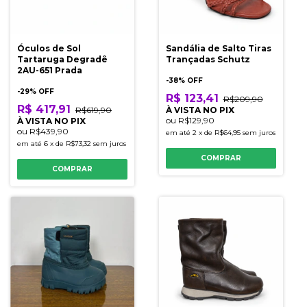
Óculos de Sol
Sandália de Salto Tiras
Tartaruga Degradê
Trançadas Schutz
2AU-651 Prada
-
38
% OFF
-
29
% OFF
R$ 123,41
R$209,90
R$ 417,91
R$619,90
À VISTA NO PIX
ou
R$129,90
À VISTA NO PIX
ou
R$439,90
em até
2
x
de
R$64,95
sem juros
em até
6
x
de
R$73,32
sem juros
COMPRAR
COMPRAR