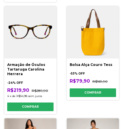
Armação de Óculos
Bolsa Alça Couro Tess
Tartaruga Carolina
Herrera
-
53
% OFF
R$79,90
R$169,90
-
24
% OFF
R$219,90
R$289,90
COMPRAR
4
x
de
R$54,98
sem juros
COMPRAR