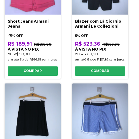
Short Jeans Armani
Blazer com Lã Giorgio
Jeans
Armani Le Collezioni
-
71
% OFF
5% OFF
R$ 189,91
R$ 523,36
R$699,90
R$999,90
À VISTA NO PIX
À VISTA NO PIX
ou
R$199,90
ou
R$550,90
em até
3
x
de
R$66,63
sem juros
em até
6
x
de
R$91,82
sem juros
COMPRAR
COMPRAR