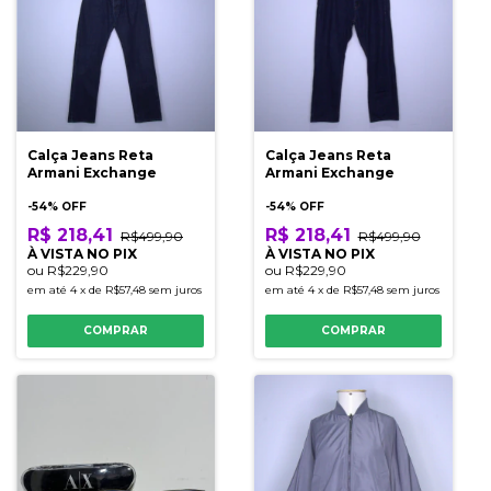
Calça Jeans Reta
Calça Jeans Reta
Armani Exchange
Armani Exchange
-
54
% OFF
-
54
% OFF
R$ 218,41
R$ 218,41
R$499,90
R$499,90
À VISTA NO PIX
À VISTA NO PIX
ou
R$229,90
ou
R$229,90
em até
4
x
de
R$57,48
sem juros
em até
4
x
de
R$57,48
sem juros
COMPRAR
COMPRAR