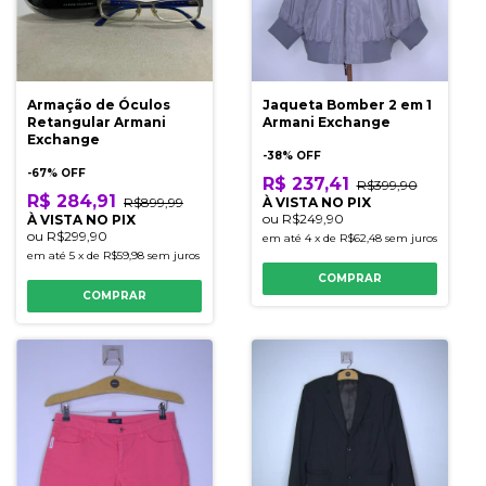
Armação de Óculos
Jaqueta Bomber 2 em 1
Retangular Armani
Armani Exchange
Exchange
-
38
% OFF
-
67
% OFF
R$ 237,41
R$399,90
R$ 284,91
R$899,99
À VISTA NO PIX
ou
R$249,90
À VISTA NO PIX
ou
R$299,90
em até
4
x
de
R$62,48
sem juros
em até
5
x
de
R$59,98
sem juros
COMPRAR
COMPRAR